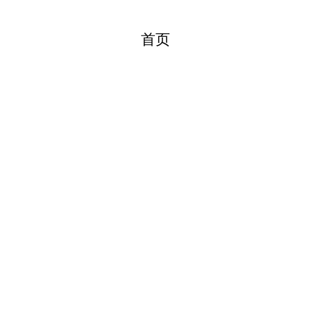
首页
产品中心
宁波亚大安全设备制造有限公司
新闻资讯
售后服务
公共区域
关于我们
                        副标题
